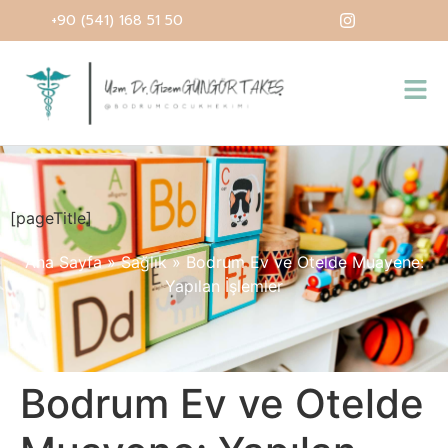
+90 (541) 168 51 50
[pageTitle]
Ana Sayfa
»
Sağlık
»
Bodrum Ev ve Otelde Muayene:
Yapılan İşlemler
Bodrum Ev ve Otelde