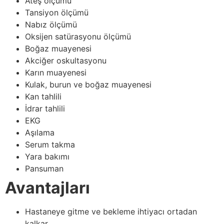
Ateş ölçümü
Tansiyon ölçümü
Nabız ölçümü
Oksijen satürasyonu ölçümü
Boğaz muayenesi
Akciğer oskultasyonu
Karın muayenesi
Kulak, burun ve boğaz muayenesi
Kan tahlili
İdrar tahlili
EKG
Aşılama
Serum takma
Yara bakımı
Pansuman
Avantajları
Hastaneye gitme ve bekleme ihtiyacı ortadan
kalkar.